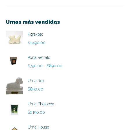
Urnas más vendidas
Kora-pet
$
1,490.00
Porta Retrato
Rango
$
790.00
-
$
890.00
de
precios:
Urna Rex
desde
$
890.00
$790.00
hasta
Urna Photobox
$890.00
$
1,190.00
Urna House