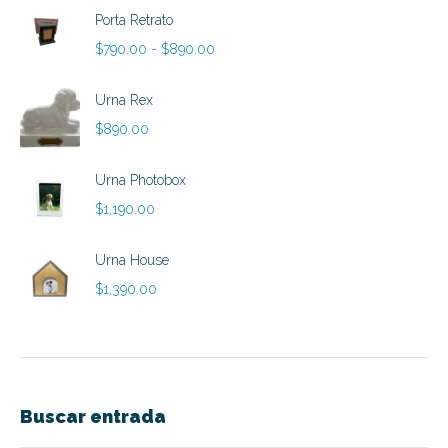
Porta Retrato
Rango
$
790.00
-
$
890.00
de
precios:
Urna Rex
desde
$
890.00
$790.00
hasta
Urna Photobox
$890.00
$
1,190.00
Urna House
$
1,390.00
Buscar entrada