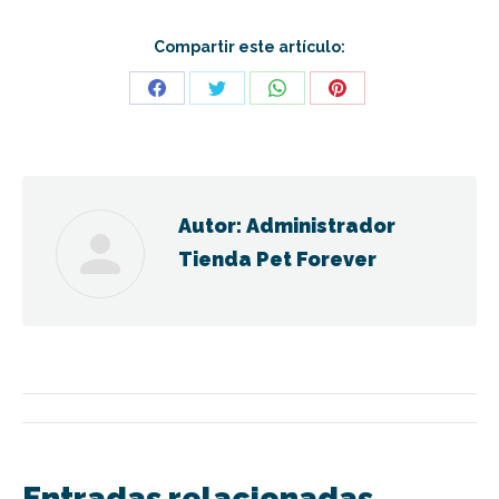
Compartir este artículo:
Share
Share
Share
Share
on
on
on
on
Facebook
Twitter
WhatsApp
Pinterest
Autor:
Administrador
Tienda Pet Forever
Navegación
entre
Entradas relacionadas