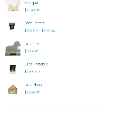
Kora-pet
$
1,490.00
Porta Retrato
Rango
$
790.00
-
$
890.00
de
precios:
Urna Rex
desde
$
890.00
$790.00
hasta
Urna Photobox
$890.00
$
1,190.00
Urna House
$
1,390.00