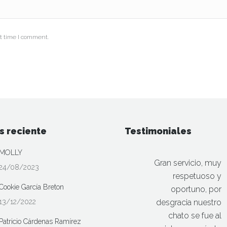
t time I comment.
s reciente
Testimoniales
MOLLY
Gran servicio, muy
24/08/2023
respetuoso y
Cookie García Breton
oportuno, por
13/12/2022
desgracia nuestro
chato se fue al
Patricio Cárdenas Ramírez