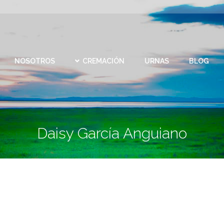
CEMEN
REMACIÓN
URNAS
BLOG
CONTACTO
VIRTU
NOSOTROS
CREMACIÓN
URNAS
BLOG
Daisy García Anguiano