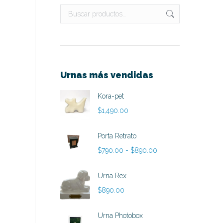
Urnas más vendidas
Kora-pet
$
1,490.00
Porta Retrato
Rango
$
790.00
-
$
890.00
de
precios:
Urna Rex
desde
$
890.00
$790.00
hasta
Urna Photobox
$890.00