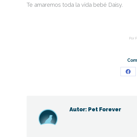
Te amaremos toda la vida bebé Daisy.
Por
P
Comp
Sha
on
Fac
Autor:
Pet Forever