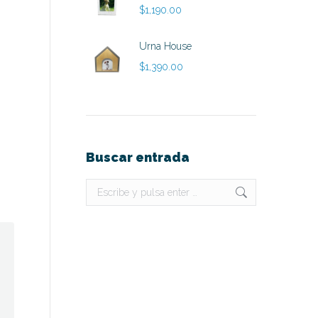
$
1,190.00
Urna House
$
1,390.00
Buscar entrada
Buscar: