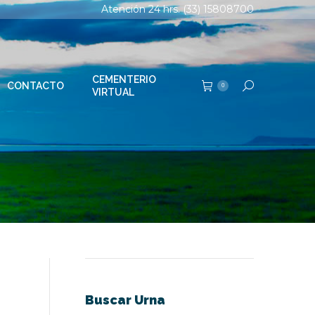
Atención 24 hrs. (33) 15808700
TERIO
Buscar:
0
AL
CEMENTERIO
CONTACTO
Buscar:
0
VIRTUAL
Buscar Urna