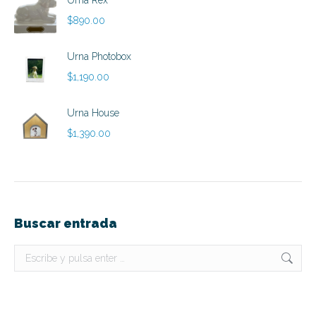
Urna Rex
desde
$
890.00
$790.00
hasta
Urna Photobox
$890.00
$
1,190.00
Urna House
$
1,390.00
Buscar entrada
Buscar: