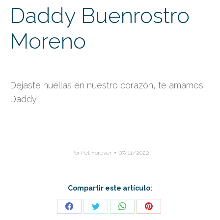
Daddy Buenrostro
Moreno
Dejaste huellas en nuestro corazón, te amamos
Daddy.
Por
Pet Forever
07/11/2022
Compartir este artículo:
Share
Share
Share
Share