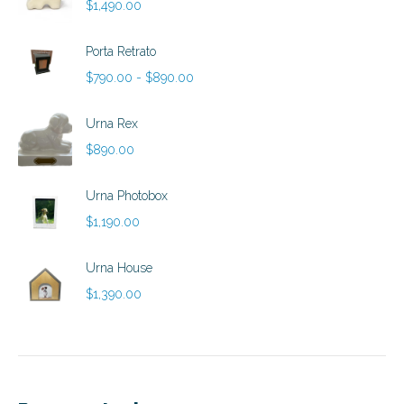
$
1,490.00
Porta Retrato
Rango
$
790.00
-
$
890.00
de
precios:
Urna Rex
desde
$
890.00
$790.00
hasta
Urna Photobox
$890.00
$
1,190.00
Urna House
$
1,390.00