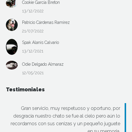
Cookie García Breton
13/12/2022
Patricio Cárdenas Ramírez
21/07/2022
Spak Alanis Calvario
13/12/2021
Odie Delgado Almaraz
12/05/2021
Testimoniales
Gran servicio, muy respetuoso y oportuno, por
desgracia nuestro chato se fue al cielo pero aún lo
recordamos con sus cenizas y un pequeño juguete
en su memoria.