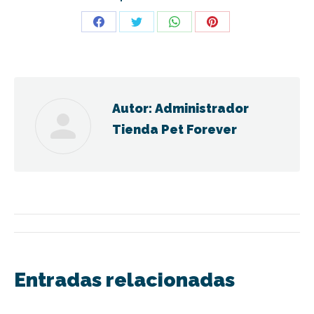
Share
Share
Share
Share
on
on
on
on
Facebook
Twitter
WhatsApp
Pinterest
Autor:
Administrador
Tienda Pet Forever
Navegación
entre
Entradas relacionadas
publicaciones