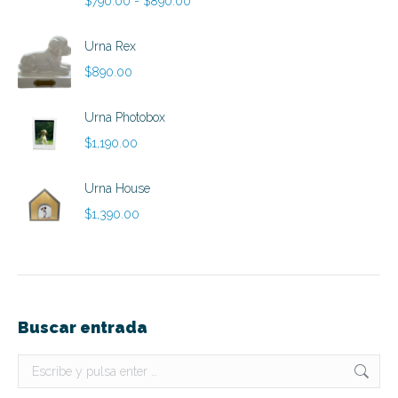
$
790.00
-
$
890.00
de
precios:
Urna Rex
desde
$
890.00
$790.00
hasta
Urna Photobox
$890.00
$
1,190.00
Urna House
$
1,390.00
Buscar entrada
Buscar: