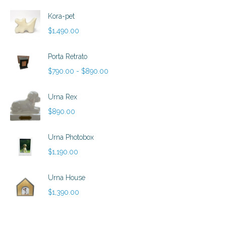
Kora-pet
$
1,490.00
Porta Retrato
Rango
$
790.00
-
$
890.00
de
precios:
Urna Rex
desde
$
890.00
$790.00
hasta
Urna Photobox
$890.00
$
1,190.00
Urna House
$
1,390.00