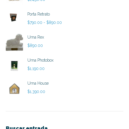
Porta Retrato
Rango
$
790.00
-
$
890.00
de
precios:
Urna Rex
desde
$
890.00
$790.00
hasta
Urna Photobox
$890.00
$
1,190.00
Urna House
$
1,390.00
Buscar entrada