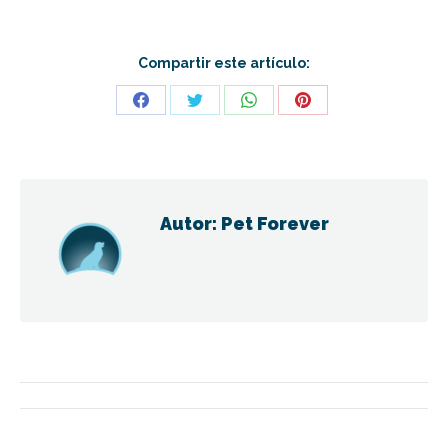
Compartir este artículo:
Share
Share
Share
Share
on
on
on
on
Facebook
Twitter
WhatsApp
Pinterest
Autor:
Pet Forever
Navegación