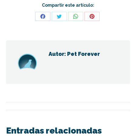
Compartir este artículo:
Share
Share
Share
Share
on
on
on
on
Facebook
Twitter
WhatsApp
Pinterest
Autor:
Pet Forever
Navegación
entre
Entradas relacionadas