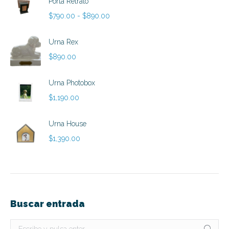
Porta Retrato
Rango
$
790.00
-
$
890.00
de
precios:
Urna Rex
desde
$
890.00
$790.00
hasta
Urna Photobox
$890.00
$
1,190.00
Urna House
$
1,390.00
Buscar entrada
Buscar: