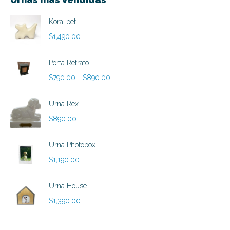
Kora-pet
$
1,490.00
Porta Retrato
Rango
$
790.00
-
$
890.00
de
precios:
Urna Rex
desde
$
890.00
$790.00
hasta
Urna Photobox
$890.00
$
1,190.00
Urna House
$
1,390.00