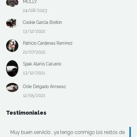
MOLLY
24/08/2023
Cookie García Breton
13/12/2022
Patricio Cárdenas Ramírez
21/07/2022
Spak Alanis Calvario
13/12/2021
Odie Delgado Almaraz
12/05/2021
Testimoniales
Muy buen servicio , ya tengo conmigo los restos de