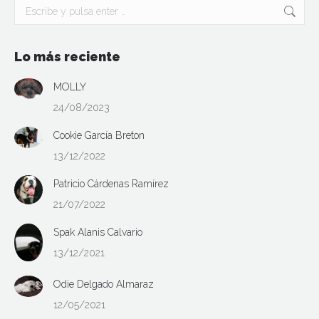
Buscar:
Lo más reciente
MOLLY
24/08/2023
Cookie García Breton
13/12/2022
Patricio Cárdenas Ramírez
21/07/2022
Spak Alanis Calvario
13/12/2021
Odie Delgado Almaraz
12/05/2021