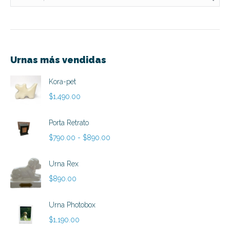
Urnas más vendidas
Kora-pet
$
1,490.00
Porta Retrato
Rango
$
790.00
-
$
890.00
de
precios:
Urna Rex
desde
$
890.00
$790.00
hasta
Urna Photobox
$890.00
$
1,190.00