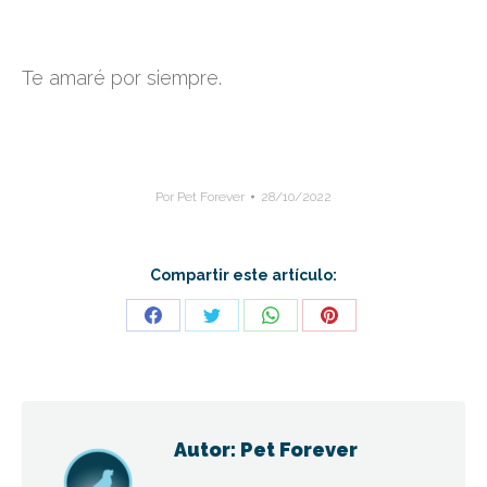
Te amaré por siempre.
Por
Pet Forever
28/10/2022
Compartir este artículo:
Share
Share
Share
Share
on
on
on
on
Facebook
Twitter
WhatsApp
Pinterest
Autor:
Pet Forever