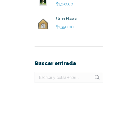
$
1,190.00
Urna House
$
1,390.00
Buscar entrada
Buscar: