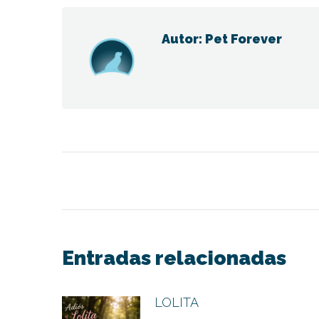
Fac
Autor:
Pet Forever
Navegación
entre
publicaciones
Entradas relacionadas
LOLITA