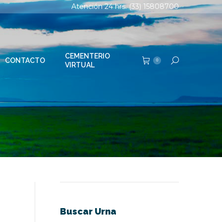
Atención 24 hrs. (33) 15808700
TERIO
Buscar:
0
AL
CEMENTERIO
CONTACTO
Buscar:
0
VIRTUAL
Buscar Urna