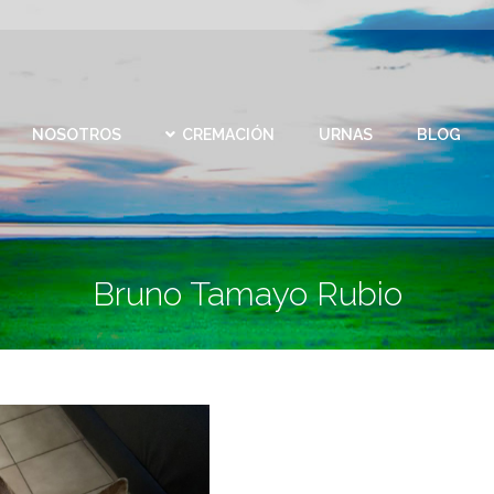
CEMEN
REMACIÓN
URNAS
BLOG
CONTACTO
VIRTU
NOSOTROS
CREMACIÓN
URNAS
BLOG
Bruno Tamayo Rubio