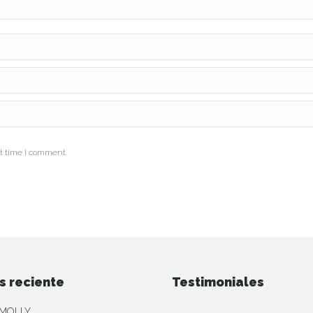
t time I comment.
s reciente
Testimoniales
MOLLY