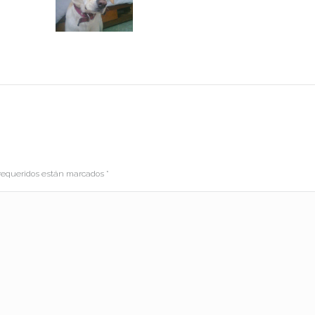
s requeridos están marcados
*