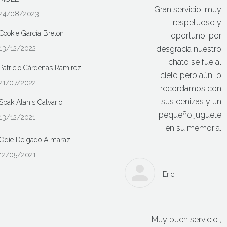
Gran servicio, muy
24/08/2023
respetuoso y
Cookie García Breton
oportuno, por
13/12/2022
desgracia nuestro
chato se fue al
Patricio Cárdenas Ramírez
cielo pero aún lo
21/07/2022
recordamos con
sus cenizas y un
Spak Alanis Calvario
pequeño juguete
13/12/2021
en su memoria.
Odie Delgado Almaraz
12/05/2021
Eric
Muy buen servicio ,