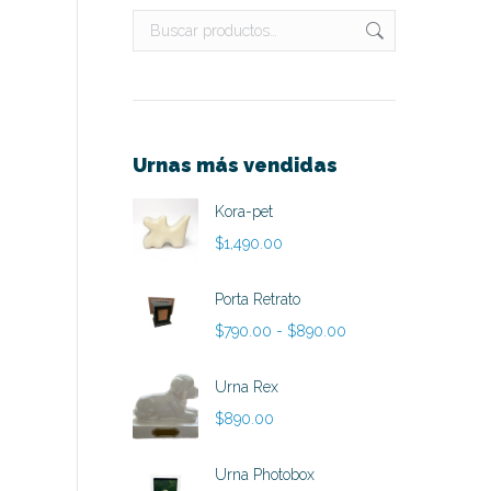
Urnas más vendidas
Kora-pet
$
1,490.00
Porta Retrato
Rango
$
790.00
-
$
890.00
de
precios:
Urna Rex
desde
$
890.00
$790.00
hasta
Urna Photobox
$890.00