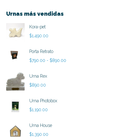
Urnas más vendidas
Kora-pet
$
1,490.00
Porta Retrato
Rango
$
790.00
-
$
890.00
de
precios:
Urna Rex
desde
$
890.00
$790.00
hasta
Urna Photobox
$890.00
$
1,190.00
Urna House
$
1,390.00