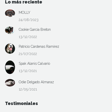
Lo más reciente
MOLLY
24/08/2023
Cookie García Breton
13/12/2022
Patricio Cárdenas Ramírez
21/07/2022
Spak Alanis Calvario
13/12/2021
Odie Delgado Almaraz
12/05/2021
Testimoniales