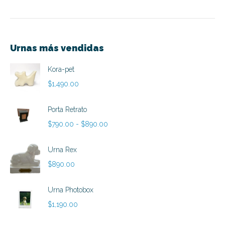
Urnas más vendidas
Kora-pet
$
1,490.00
Porta Retrato
Rango
$
790.00
-
$
890.00
de
precios:
Urna Rex
desde
$
890.00
$790.00
hasta
Urna Photobox
$890.00
$
1,190.00