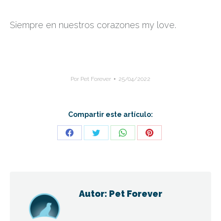
Siempre en nuestros corazones my love.
Por
Pet Forever
25/04/2022
Compartir este artículo:
Share
Share
Share
Share
on
on
on
on
Facebook
Twitter
WhatsApp
Pinterest
Autor:
Pet Forever