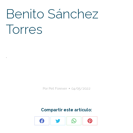
Benito Sánchez
Torres
.
Por
Pet Forever
04/05/2022
Compartir este artículo:
Share
Share
Share
Share