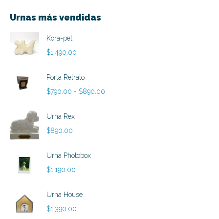
Urnas más vendidas
Kora-pet
$
1,490.00
Porta Retrato
Rango
$
790.00
-
$
890.00
de
precios:
Urna Rex
desde
$
890.00
$790.00
hasta
Urna Photobox
$890.00
$
1,190.00
Urna House
$
1,390.00