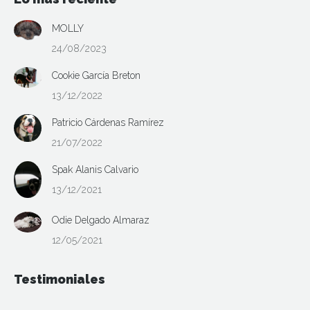
MOLLY
24/08/2023
Cookie García Breton
13/12/2022
Patricio Cárdenas Ramírez
21/07/2022
Spak Alanis Calvario
13/12/2021
Odie Delgado Almaraz
12/05/2021
Testimoniales