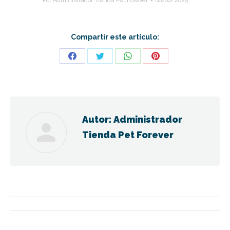
Compartir este artículo:
Share
Share
Share
Share
on
on
on
on
Facebook
Twitter
WhatsApp
Pinterest
Autor:
Administrador
Tienda Pet Forever
Navegación