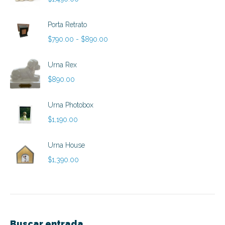
Porta Retrato
Rango
$
790.00
-
$
890.00
de
precios:
Urna Rex
desde
$
890.00
$790.00
hasta
Urna Photobox
$890.00
$
1,190.00
Urna House
$
1,390.00
Buscar entrada