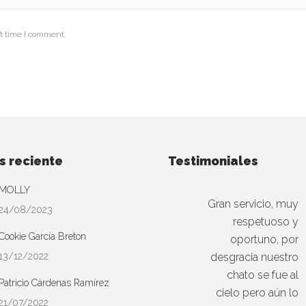
t time I comment.
s reciente
Testimoniales
MOLLY
Gran servicio, muy
24/08/2023
respetuoso y
Cookie García Breton
oportuno, por
13/12/2022
desgracia nuestro
chato se fue al
Patricio Cárdenas Ramírez
cielo pero aún lo
21/07/2022