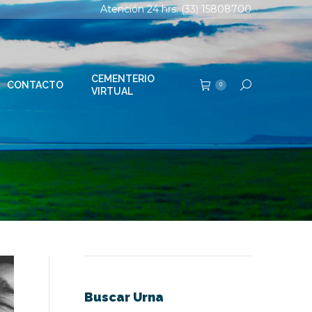
Atención 24 hrs. (33) 15808700
TERIO
Buscar:
0
AL
CEMENTERIO
CONTACTO
Buscar:
0
VIRTUAL
Buscar Urna