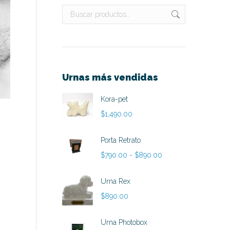
Urnas más vendidas
Kora-pet
$
1,490.00
Porta Retrato
Rango
$
790.00
-
$
890.00
de
precios:
Urna Rex
desde
$
890.00
$790.00
hasta
Urna Photobox
$890.00