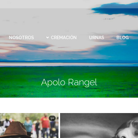
CEMEN
REMACIÓN
URNAS
BLOG
CONTACTO
VIRTU
NOSOTROS
CREMACIÓN
URNAS
BLOG
Apolo Rangel