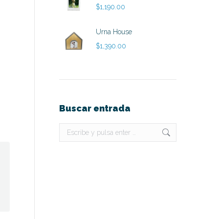
$
1,190.00
Urna House
$
1,390.00
Buscar entrada
Buscar: