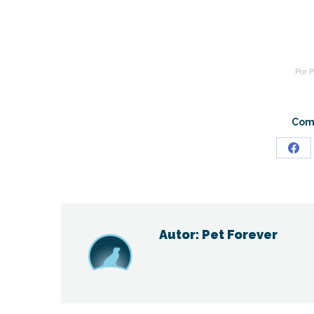
Por
P
Comp
Sha
on
Fac
Autor:
Pet Forever