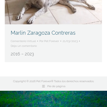
Marlin Zaragoza Contreras
Cementerio Virtual
Por
Pet Forever
21/03/2023
Deja un comentario
2016 – 2023
Copyright © 2026 Pet Forever® Todos los derechos reservados.
Pie de página