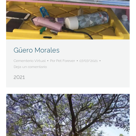
Güero Morales
Cementerio Virtual
Por
Pet Forever
07/07/2021
Deja un comentario
2021