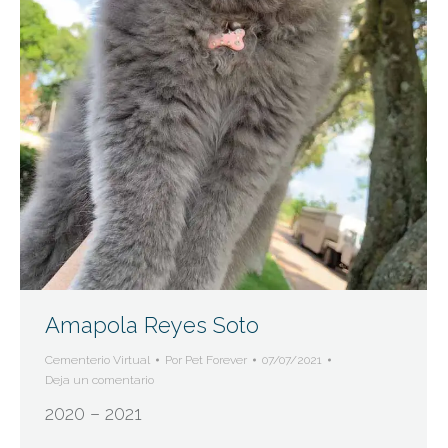
Amapola Reyes Soto
Cementerio Virtual
Por
Pet Forever
07/07/2021
Deja un comentario
2020 – 2021