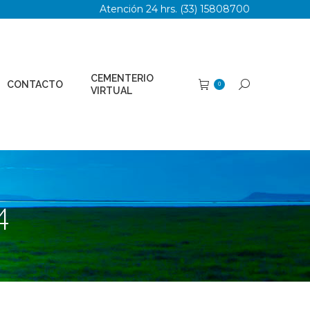
Atención 24 hrs. (33) 15808700
TERIO
Buscar:
0
AL
CEMENTERIO
CONTACTO
Buscar:
0
VIRTUAL
4