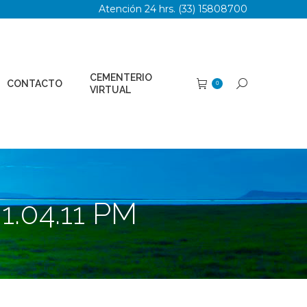
Atención 24 hrs. (33) 15808700
TERIO
Buscar:
0
AL
CEMENTERIO
CONTACTO
Buscar:
0
VIRTUAL
1.04.11 PM