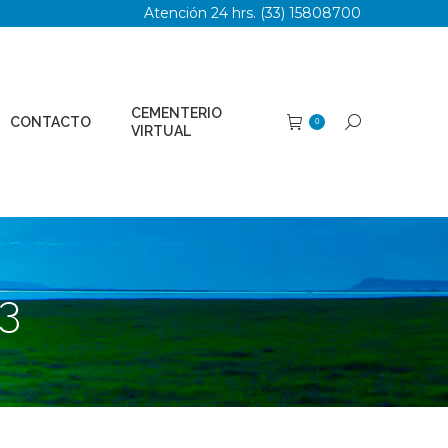
Atención 24 hrs. (33) 15808700
TERIO
Buscar:
0
AL
CEMENTERIO
CONTACTO
Buscar:
0
VIRTUAL
3