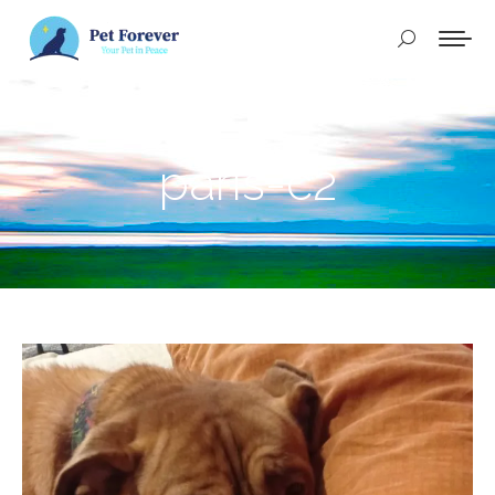
Buscar:
paris-c2