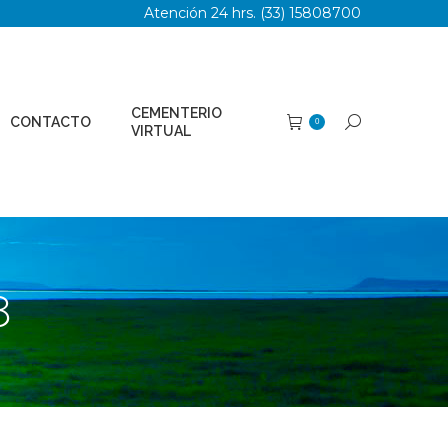
Atención 24 hrs. (33) 15808700
TERIO
Buscar:
0
AL
CEMENTERIO
CONTACTO
Buscar:
0
VIRTUAL
8