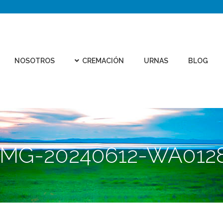
CEMEN
REMACIÓN
URNAS
BLOG
CONTACTO
VIRTU
NOSOTROS
CREMACIÓN
URNAS
BLOG
IMG-20240612-WA012