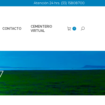
Atención 24 hrs. (33) 15808700
TERIO
Buscar:
0
AL
CEMENTERIO
CONTACTO
Buscar:
0
VIRTUAL
7