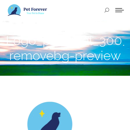
Buscar:
Logo_principal_300
removebg-preview