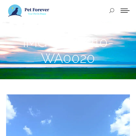
Buscar:
IMG-20241210-
WA0020