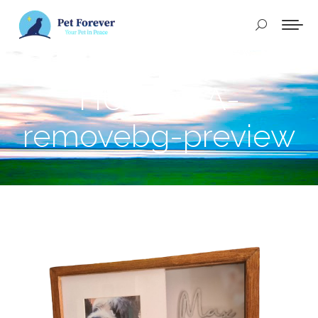
Buscar:
HUELLITA-
removebg-preview