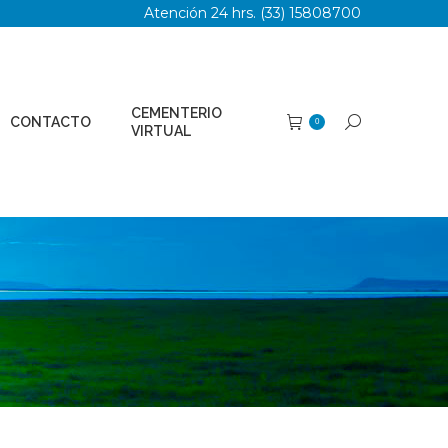
Atención 24 hrs. (33) 15808700
TERIO
Buscar:
0
AL
CEMENTERIO
CONTACTO
Buscar:
0
VIRTUAL