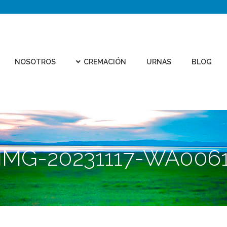
CEMEN
REMACIÓN
URNAS
BLOG
CONTACTO
VIRTU
NOSOTROS
CREMACIÓN
URNAS
BLOG
IMG-20231117-WA006