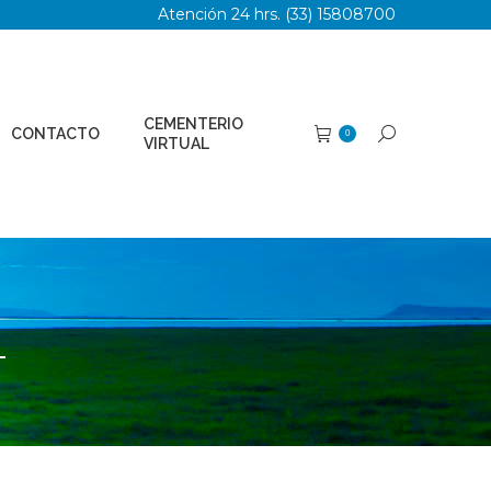
Atención 24 hrs. (33) 15808700
TERIO
Buscar:
0
AL
CEMENTERIO
CONTACTO
Buscar:
0
VIRTUAL
1