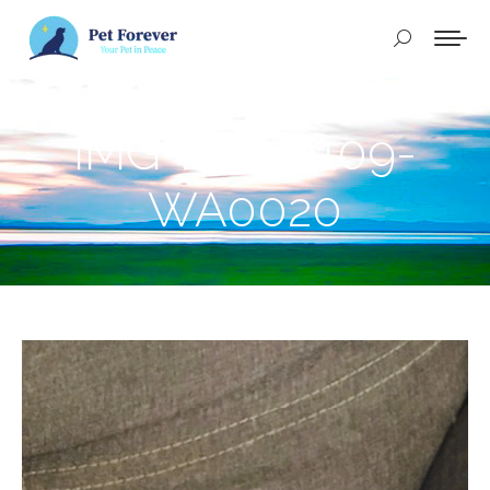
Buscar:
IMG-20250109-
WA0020