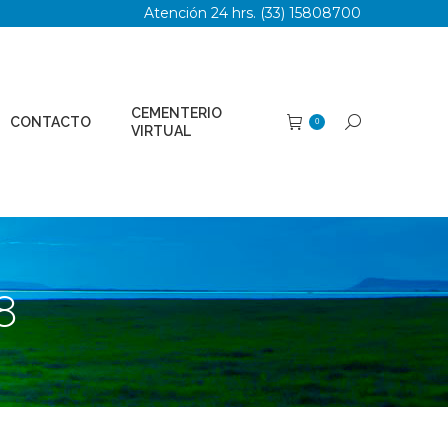
Atención 24 hrs. (33) 15808700
TERIO
Buscar:
0
AL
CEMENTERIO
CONTACTO
Buscar:
0
VIRTUAL
8