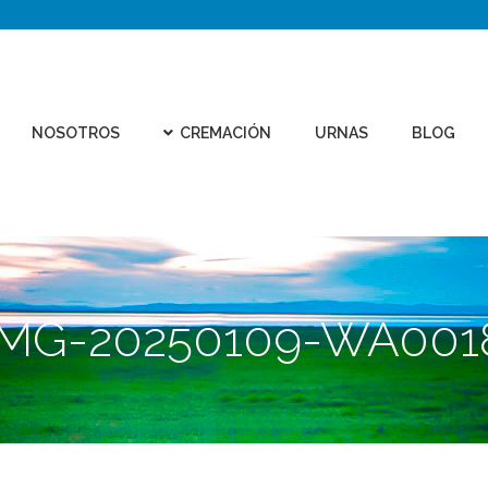
CEMEN
REMACIÓN
URNAS
BLOG
CONTACTO
VIRTU
NOSOTROS
CREMACIÓN
URNAS
BLOG
IMG-20250109-WA001