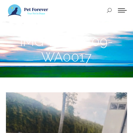
Buscar:
IMG-20250109-
WA0017