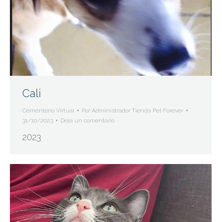
Cali
Cementerio Virtual
Por
Administrador Tienda Pet Forever
31/10/2023
Deja un comentario
2023