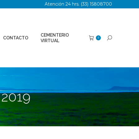
Atención 24 hrs. (33) 15808700
TERIO
Buscar:
0
AL
CEMENTERIO
CONTACTO
Buscar:
0
VIRTUAL
 2019