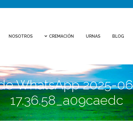
CEMEN
REMACIÓN
URNAS
BLOG
CONTACTO
VIRTU
NOSOTROS
CREMACIÓN
URNAS
BLOG
de WhatsApp 2025-06-
17.36.58_a09caedc