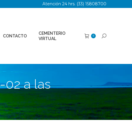
Atención 24 hrs. (33) 15808700
TERIO
Buscar:
0
AL
CEMENTERIO
CONTACTO
Buscar:
0
VIRTUAL
02 a las