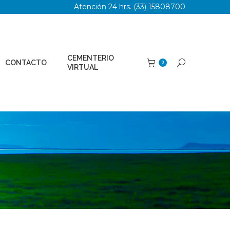
Atención 24 hrs. (33) 15808700
TERIO
Buscar:
0
AL
CEMENTERIO
CONTACTO
Buscar:
0
VIRTUAL