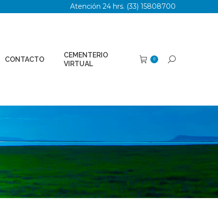
Atención 24 hrs. (33) 15808700
TERIO
Buscar:
0
AL
CEMENTERIO
CONTACTO
Buscar:
0
VIRTUAL