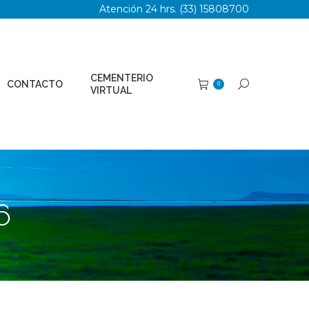
Atención 24 hrs. (33) 15808700
TERIO
Buscar:
0
AL
CEMENTERIO
CONTACTO
Buscar:
0
VIRTUAL
6